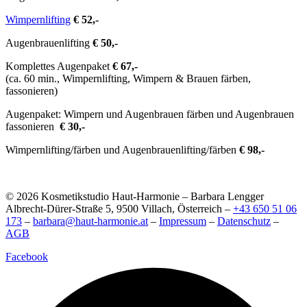
Wimpernlifting
€ 52,-
Augenbrauenlifting
€ 50,-
Komplettes Augenpaket
€ 67,-
(ca. 60 min., Wimpernlifting, Wimpern & Brauen färben,
fassonieren)
Augenpaket: Wimpern und Augenbrauen färben und Augenbrauen
fassonieren
€ 30,-
Wimpernlifting/färben und Augenbrauenlifting/färben
€ 98,-
© 2026 Kosmetikstudio Haut-Harmonie – Barbara Lengger
Albrecht-Dürer-Straße 5, 9500 Villach, Österreich –
+43 650 51 06
173
–
barbara@haut-harmonie.at
–
Impressum
–
Datenschutz
–
AGB
Facebook